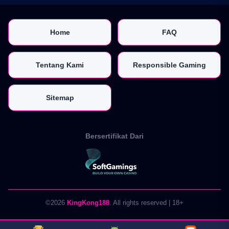
Home
FAQ
Tentang Kami
Responsible Gaming
Sitemap
Bersertifikat Dari
©2026
KingKong188
. All rights reserved | 18+