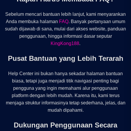
Sebelum mencari bantuan lebih lanjut, kami menyarankan
Anda membuka halaman
FAQ
. Banyak pertanyaan umum
sudah dijawab di sana, mulai dari akses website, panduan
penggunaan, hingga informasi dasar seputar
KingKong188
.
Pusat Bantuan yang Lebih Terarah
Help Center ini bukan hanya sekadar halaman bantuan
biasa, tetapi juga menjadi titik navigasi penting bagi
pengguna yang ingin memahami alur penggunaan
platform dengan lebih mudah. Karena itu, kami terus
menjaga struktur informasinya tetap sederhana, jelas, dan
mudah dipahami.
Dukungan Penggunaan Secara