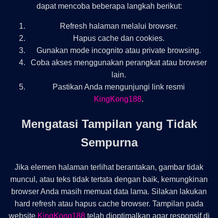
dapat mencoba beberapa langkah berikut:
Refresh halaman melalui browser.
Hapus cache dan cookies.
Gunakan mode incognito atau private browsing.
Coba akses menggunakan perangkat atau browser
lain.
Pastikan Anda mengunjungi link resmi
KingKong188
.
Mengatasi Tampilan yang Tidak
Sempurna
Jika elemen halaman terlihat berantakan, gambar tidak
muncul, atau teks tidak tertata dengan baik, kemungkinan
browser Anda masih memuat data lama. Silakan lakukan
hard refresh atau hapus cache browser. Tampilan pada
website
KingKong188
telah dioptimalkan agar responsif di