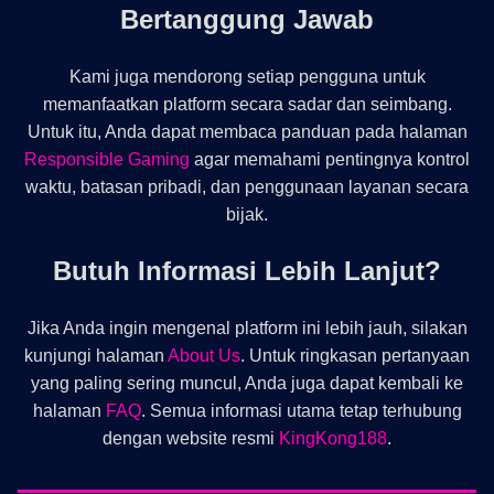
Bertanggung Jawab
Kami juga mendorong setiap pengguna untuk
memanfaatkan platform secara sadar dan seimbang.
Untuk itu, Anda dapat membaca panduan pada halaman
Responsible Gaming
agar memahami pentingnya kontrol
waktu, batasan pribadi, dan penggunaan layanan secara
bijak.
Butuh Informasi Lebih Lanjut?
Jika Anda ingin mengenal platform ini lebih jauh, silakan
kunjungi halaman
About Us
. Untuk ringkasan pertanyaan
yang paling sering muncul, Anda juga dapat kembali ke
halaman
FAQ
. Semua informasi utama tetap terhubung
dengan website resmi
KingKong188
.