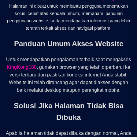
Halaman ini dibuat untuk membantu pengguna menemukan
solusi cepat atas kendala umum, memahami panduan
penggunaan website, serta mendapatkan informasi yang lebih
terarah terkait akses dan navigasi platform.
Panduan Umum Akses Website
Untuk mendapatkan pengalaman terbaik saat mengakses
KingKong188
, gunakan browser yang telah diperbarui ke
versi terbaru dan pastikan koneksi internet Anda stabil.
Website ini telah dirancang agar dapat diakses dengan
baik melalui desktop maupun perangkat mobile.
Solusi Jika Halaman Tidak Bisa
Dibuka
Apabila halaman tidak dapat dibuka dengan normal, Anda